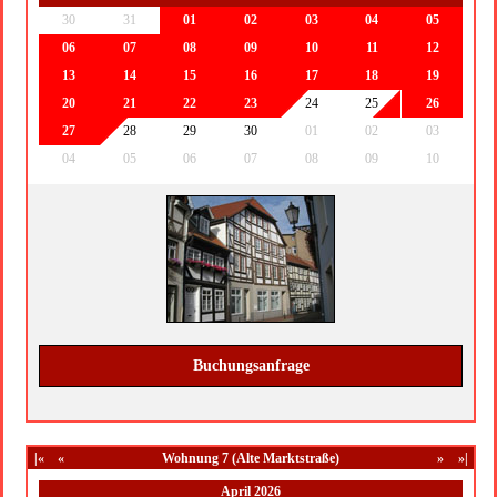
30
31
01
02
03
04
05
06
07
08
09
10
11
12
13
14
15
16
17
18
19
20
21
22
23
24
25
26
27
28
29
30
01
02
03
04
05
06
07
08
09
10
Buchungsanfrage
|«
«
Wohnung 7 (Alte Marktstraße)
»
»|
April 2026