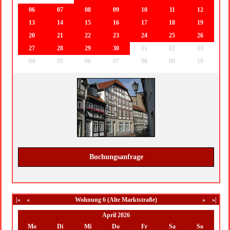
06
07
08
09
10
11
12
13
14
15
16
17
18
19
20
21
22
23
24
25
26
27
28
29
30
01
02
03
04
05
06
07
08
09
10
Buchungsanfrage
|«
«
Wohnung 6 (Alte Marktstraße)
»
»|
April 2026
Mo
Di
Mi
Do
Fr
Sa
So