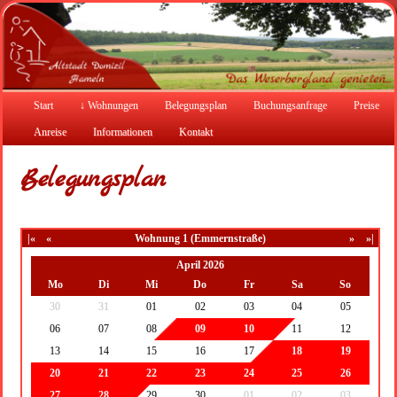
Start
↓ Wohnungen
Belegungsplan
Buchungsanfrage
Preise
Anreise
Informationen
Kontakt
Belegungsplan
|«
«
Wohnung 1 (Emmernstraße)
»
»|
April 2026
Mo
Di
Mi
Do
Fr
Sa
So
30
31
01
02
03
04
05
06
07
08
09
10
11
12
13
14
15
16
17
18
19
20
21
22
23
24
25
26
27
28
29
30
01
02
03