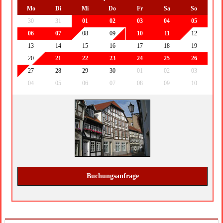
Mo
Di
Mi
Do
Fr
Sa
So
30
31
01
02
03
04
05
06
07
08
09
10
11
12
13
14
15
16
17
18
19
20
21
22
23
24
25
26
27
28
29
30
01
02
03
04
05
06
07
08
09
10
Buchungsanfrage