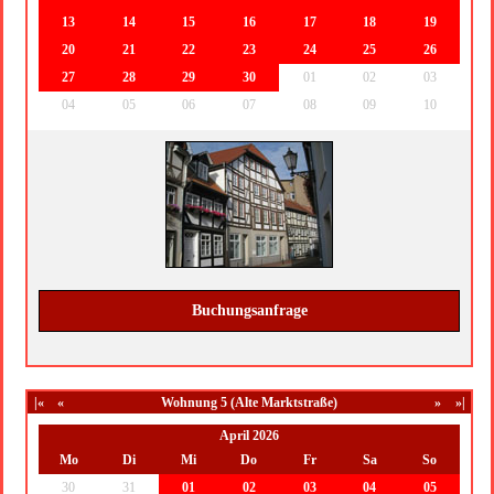
13
14
15
16
17
18
19
20
21
22
23
24
25
26
27
28
29
30
01
02
03
04
05
06
07
08
09
10
Buchungsanfrage
|«
«
Wohnung 5 (Alte Marktstraße)
»
»|
April 2026
Mo
Di
Mi
Do
Fr
Sa
So
30
31
01
02
03
04
05