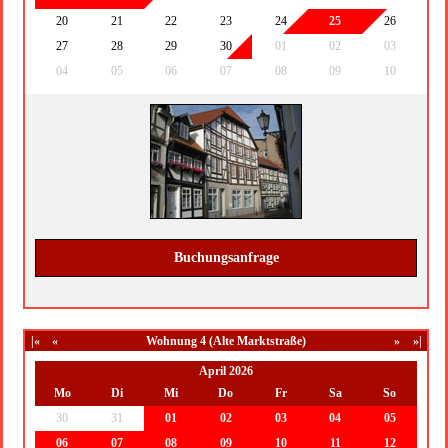
20
21
22
23
24
25
26
27
28
29
30
01
02
03
04
05
06
07
08
09
10
Buchungsanfrage
|«
«
Wohnung 4 (Alte Marktstraße)
»
»|
April 2026
Mo
Di
Mi
Do
Fr
Sa
So
30
31
01
02
03
04
05
06
07
08
09
10
11
12