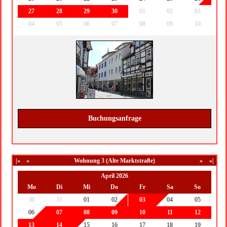
27
28
29
30
01
02
03
04
05
06
07
08
09
10
Buchungsanfrage
|«
«
Wohnung 3 (Alte Marktstraße)
»
»|
April 2026
Mo
Di
Mi
Do
Fr
Sa
So
30
31
01
02
03
04
05
06
07
08
09
10
11
12
13
14
15
16
17
18
19