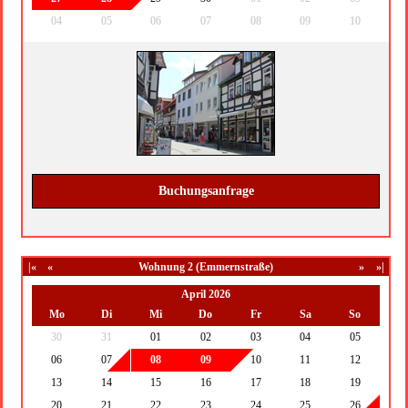
04
05
06
07
08
09
10
Buchungsanfrage
|«
«
Wohnung 2 (Emmernstraße)
»
»|
April 2026
Mo
Di
Mi
Do
Fr
Sa
So
30
31
01
02
03
04
05
06
07
08
09
10
11
12
13
14
15
16
17
18
19
20
21
22
23
24
25
26