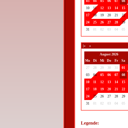
03
04
05
06
07
08
10
11
12
13
14
15
17
18
19
20
21
22
24
25
26
27
28
29
31
01
02
03
04
05
|«
«
August 2026
Mo
Di
Mi
Do
Fr
Sa
27
28
29
30
31
01
03
04
05
06
07
08
10
11
12
13
14
15
17
18
19
20
21
22
24
25
26
27
28
29
31
01
02
03
04
05
Legende: