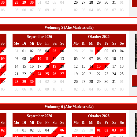
30
28
29
30
01
02
03
04
26
27
28
29
30
31
01
06
05
06
07
08
09
10
11
02
03
04
05
06
07
08
Wohnung 5 (Alte Marktstraße)
September 2026
Oktober 2026
So
Mo
Di
Mi
Do
Fr
Sa
So
Mo
Di
Mi
Do
Fr
Sa
So
02
31
01
02
03
04
05
06
28
29
30
01
02
03
04
09
07
08
09
10
11
12
13
05
06
07
08
09
10
11
16
14
15
16
17
18
19
20
12
13
14
15
16
17
18
23
21
22
23
24
25
26
27
19
20
21
22
23
24
25
30
28
29
30
01
02
03
04
26
27
28
29
30
31
01
06
05
06
07
08
09
10
11
02
03
04
05
06
07
08
Wohnung 6 (Alte Marktstraße)
September 2026
Oktober 2026
So
Mo
Di
Mi
Do
Fr
Sa
So
Mo
Di
Mi
Do
Fr
Sa
So
02
31
01
02
03
04
05
06
28
29
30
01
02
03
04