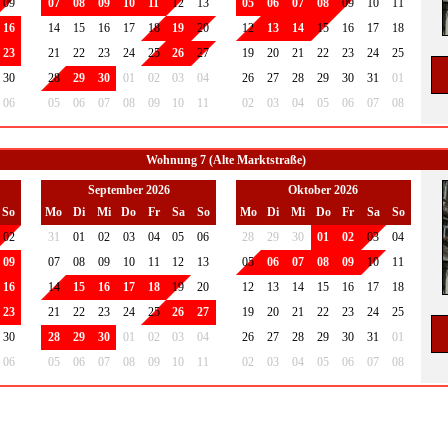
09
07
08
09
10
11
12
13
05
06
07
08
09
10
11
16
14
15
16
17
18
19
20
12
13
14
15
16
17
18
23
21
22
23
24
25
26
27
19
20
21
22
23
24
25
30
28
29
30
01
02
03
04
26
27
28
29
30
31
01
06
05
06
07
08
09
10
11
02
03
04
05
06
07
08
Wohnung 7 (Alte Marktstraße)
September 2026
Oktober 2026
So
Mo
Di
Mi
Do
Fr
Sa
So
Mo
Di
Mi
Do
Fr
Sa
So
02
31
01
02
03
04
05
06
28
29
30
01
02
03
04
09
07
08
09
10
11
12
13
05
06
07
08
09
10
11
16
14
15
16
17
18
19
20
12
13
14
15
16
17
18
23
21
22
23
24
25
26
27
19
20
21
22
23
24
25
30
28
29
30
01
02
03
04
26
27
28
29
30
31
01
06
05
06
07
08
09
10
11
02
03
04
05
06
07
08