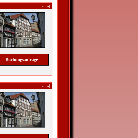
»
»|
Buchungsanfrage
»
»|