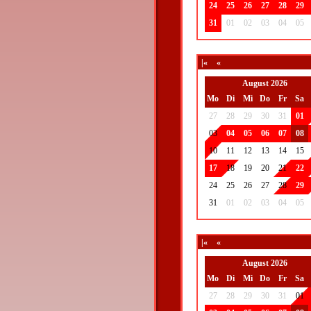
24
25
26
27
28
29
31
01
02
03
04
05
|«
«
August 2026
Mo
Di
Mi
Do
Fr
Sa
27
28
29
30
31
01
03
04
05
06
07
08
10
11
12
13
14
15
17
18
19
20
21
22
24
25
26
27
28
29
31
01
02
03
04
05
|«
«
August 2026
Mo
Di
Mi
Do
Fr
Sa
27
28
29
30
31
01