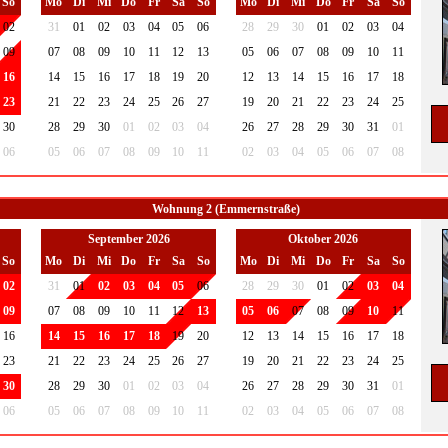
So
Mo
Di
Mi
Do
Fr
Sa
So
Mo
Di
Mi
Do
Fr
Sa
So
02
31
01
02
03
04
05
06
28
29
30
01
02
03
04
09
07
08
09
10
11
12
13
05
06
07
08
09
10
11
16
14
15
16
17
18
19
20
12
13
14
15
16
17
18
23
21
22
23
24
25
26
27
19
20
21
22
23
24
25
30
28
29
30
01
02
03
04
26
27
28
29
30
31
01
06
05
06
07
08
09
10
11
02
03
04
05
06
07
08
Wohnung 2 (Emmernstraße)
September 2026
Oktober 2026
So
Mo
Di
Mi
Do
Fr
Sa
So
Mo
Di
Mi
Do
Fr
Sa
So
02
31
01
02
03
04
05
06
28
29
30
01
02
03
04
09
07
08
09
10
11
12
13
05
06
07
08
09
10
11
16
14
15
16
17
18
19
20
12
13
14
15
16
17
18
23
21
22
23
24
25
26
27
19
20
21
22
23
24
25
30
28
29
30
01
02
03
04
26
27
28
29
30
31
01
06
05
06
07
08
09
10
11
02
03
04
05
06
07
08