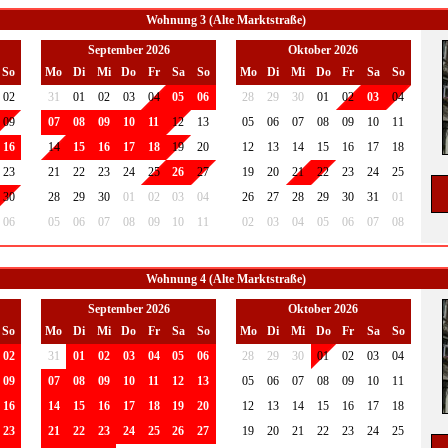
Wohnung 3 (Alte Marktstraße)
September 2026
Oktober 2026
So
Mo
Di
Mi
Do
Fr
Sa
So
Mo
Di
Mi
Do
Fr
Sa
So
02
31
01
02
03
04
05
06
28
29
30
01
02
03
04
09
07
08
09
10
11
12
13
05
06
07
08
09
10
11
16
14
15
16
17
18
19
20
12
13
14
15
16
17
18
23
21
22
23
24
25
26
27
19
20
21
22
23
24
25
30
28
29
30
01
02
03
04
26
27
28
29
30
31
01
06
05
06
07
08
09
10
11
02
03
04
05
06
07
08
Wohnung 4 (Alte Marktstraße)
September 2026
Oktober 2026
So
Mo
Di
Mi
Do
Fr
Sa
So
Mo
Di
Mi
Do
Fr
Sa
So
02
31
01
02
03
04
05
06
28
29
30
01
02
03
04
09
07
08
09
10
11
12
13
05
06
07
08
09
10
11
16
14
15
16
17
18
19
20
12
13
14
15
16
17
18
23
21
22
23
24
25
26
27
19
20
21
22
23
24
25